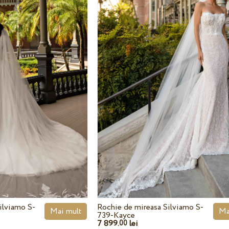
ilviamo S-
Rochie de mireasa Silviamo S-
Mai mult
Ma
739-Kayce
7 899.
lei
00