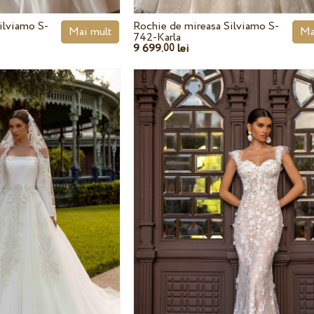
ilviamo S-
Rochie de mireasa Silviamo S-
Mai mult
Ma
742-Karla
9 699.
lei
00