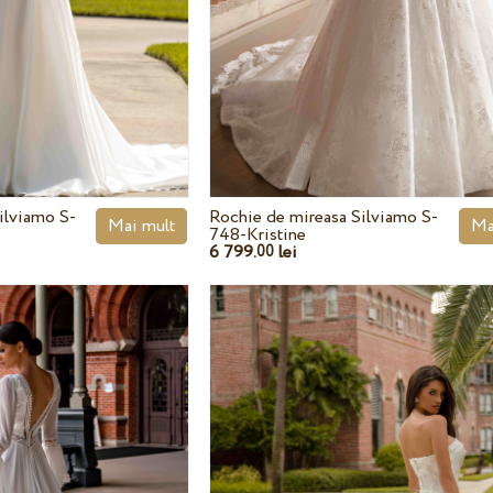
ilviamo S-
Rochie de mireasa Silviamo S-
Mai mult
Ma
748-Kristine
6 799.
lei
00