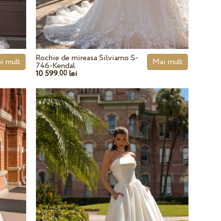
Rochie de mireasa Silviamo S-
i mult
Mai mult
746-Kendal
10 599.
lei
00