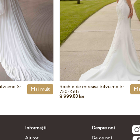
ilviamo S-
Rochie de mireasa Silviamo S-
Mai mult
Ma
750-Kitti
8 999.
lei
00
Informații
Despre noi
Ajutor
De ce noi