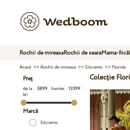
Rochii de mireasa
Rochii de seara
Mama-fiică
Acasă
>>
Rochii de mireasa
>>
Silviamo
>>
Florida
Colecție Flor
Preț
de la
înainte
lei
Marcă
Silviamo