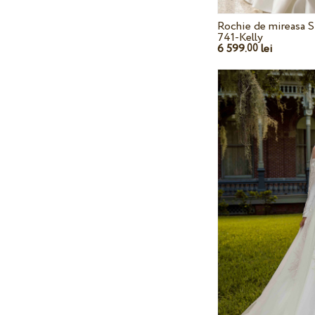
Rochie de mireasa S
741-Kelly
6 599.
lei
00