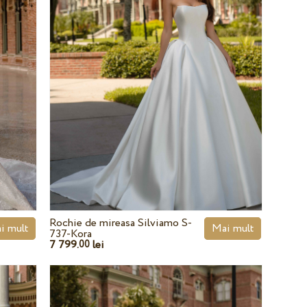
Rochie de mireasa Silviamo S-
i mult
Mai mult
737-Kora
7 799.
lei
00