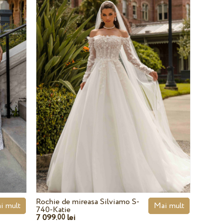
Rochie de mireasa Silviamo S-
i mult
Mai mult
740-Katie
7 099.
lei
00