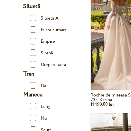
Siluetă
Silueta A
Fusta curbata
Empire
Sirenă
Drept silueta
Tren
Da
Maneca
Rochie de mireasa S
735-Karina
11 199.
lei
00
Lung
Nu
Scurt