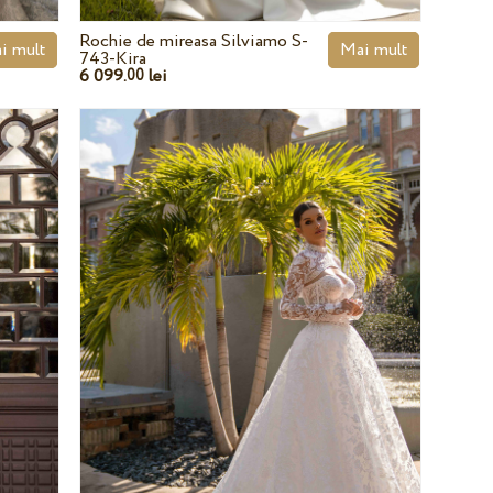
Rochie de mireasa Silviamo S-
i mult
Mai mult
743-Kira
6 099.
lei
00