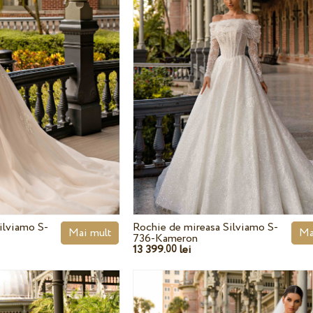
ilviamo S-
Rochie de mireasa Silviamo S-
Mai mult
Ma
736-Kameron
13 399.
lei
00