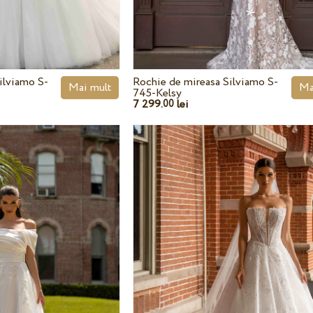
ilviamo S-
Rochie de mireasa Silviamo S-
Mai mult
Ma
745-Kelsy
7 299.
lei
00