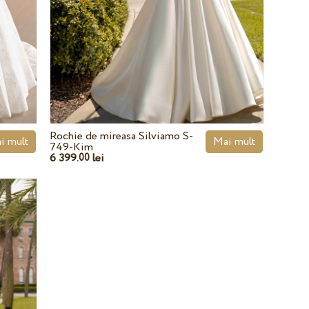
Rochie de mireasa Silviamo S-
i mult
Mai mult
749-Kim
6 399.
lei
00