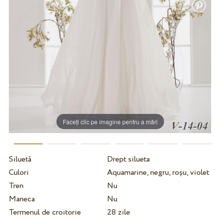
Faceți clic pe imagine pentru a mări
Siluetă
Drept silueta
Culori
Aquamarine, negru, roșu, violet
Tren
Nu
Maneca
Nu
Termenul de croitorie
28 zile