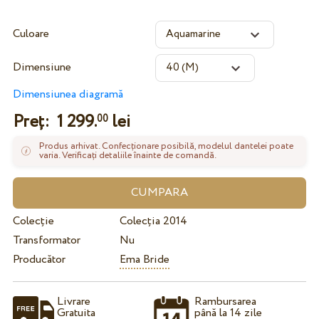
Culoare
Dimensiune
Dimensiunea diagramă
Preț:
1 299.
lei
00
Produs arhivat. Confecționare posibilă, modelul dantelei poate
varia. Verificați detaliile înainte de comandă.
Colecție
Colecția 2014
Transformator
Nu
Producător
Ema Bride
Livrare
Rambursarea
Gratuita
până la 14 zile