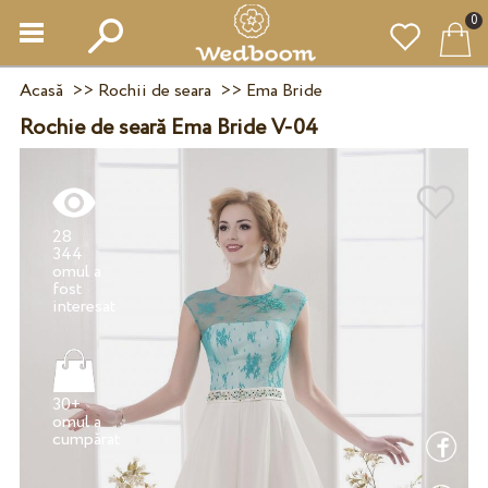
0
Acasă
>>
Rochii de seara
>>
Ema Bride
Rochie de seară Ema Bride V-04
28
344
omul a
fost
30+
omul a