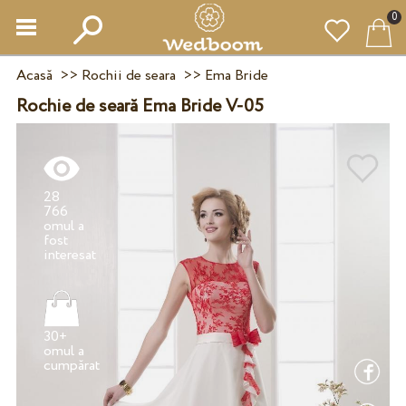
0
Acasă
>>
Rochii de seara
>>
Ema Bride
Rochie de seară Ema Bride V-05
28
766
omul a
fost
30+
omul a