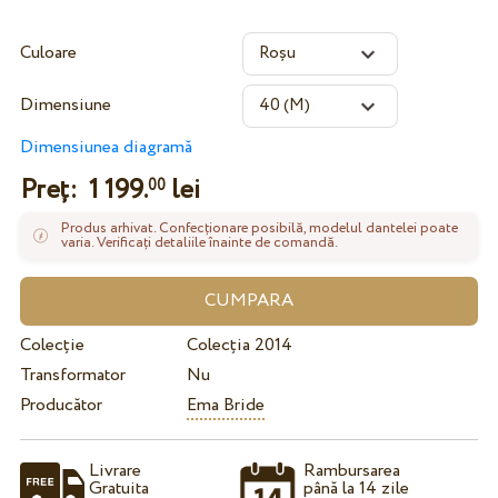
Culoare
Dimensiune
Dimensiunea diagramă
Preț:
1 199.
lei
00
Produs arhivat. Confecționare posibilă, modelul dantelei poate
varia. Verificați detaliile înainte de comandă.
Colecție
Colecția 2014
Transformator
Nu
Producător
Ema Bride
Livrare
Rambursarea
Gratuita
până la 14 zile