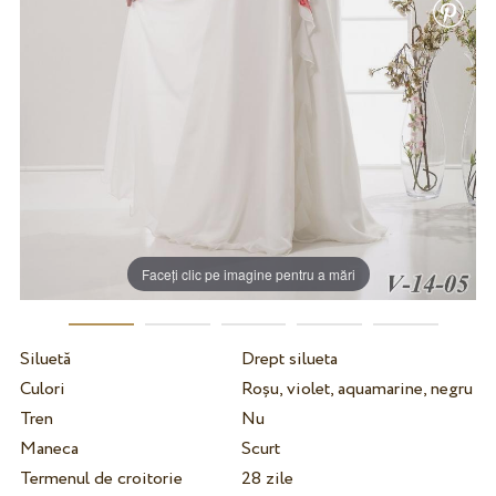
Faceți clic pe imagine pentru a mări
Siluetă
Drept silueta
Culori
Roșu, violet, aquamarine, negru
Tren
Nu
Maneca
Scurt
Termenul de croitorie
28 zile