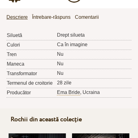
Descriere
Întrebare-răspuns
Comentarii
Drept silueta
Siluetă
Ca în imagine
Culori
Nu
Tren
Nu
Maneca
Nu
Transformator
28 zile
Termenul de croitorie
Ema Bride
, Ucraina
Producător
Rochii din această colecție