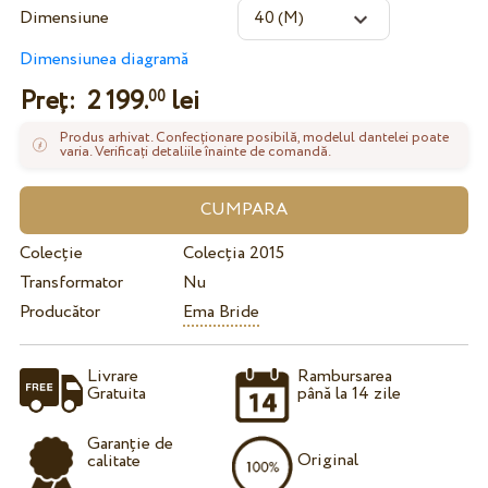
Dimensiune
Dimensiunea diagramă
Preț:
2 199.
lei
00
Produs arhivat. Confecționare posibilă, modelul dantelei poate
varia. Verificați detaliile înainte de comandă.
Colecție
Colecția 2015
Transformator
Nu
Producător
Ema Bride
Livrare
Rambursarea
Gratuita
până la 14 zile
Garanție de
Original
calitate