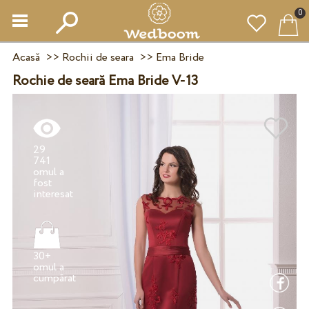
0
Acasă
>>
Rochii de seara
>>
Ema Bride
Rochie de seară Ema Bride V-13
29
741
omul a
fost
30+
omul a