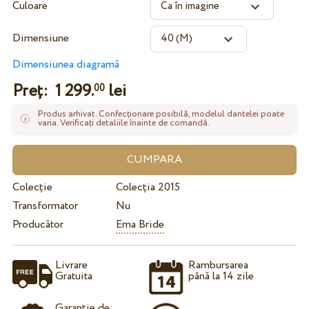
Culoare
Dimensiune
Dimensiunea diagramă
Preț:
1 299.
lei
00
Produs arhivat. Confecționare posibilă, modelul dantelei poate
varia. Verificați detaliile înainte de comandă.
Colecție
Colecția 2015
Transformator
Nu
Producător
Ema Bride
Livrare
Rambursarea
Gratuita
până la 14 zile
Garanție de