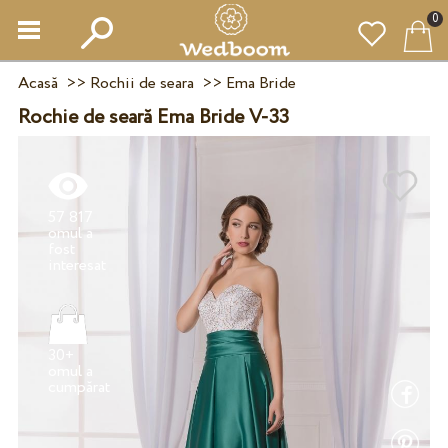
0
Acasă
>>
Rochii de seara
>>
Ema Bride
Rochie de seară Ema Bride V-33
57 817
omul a
fost
30+
omul a