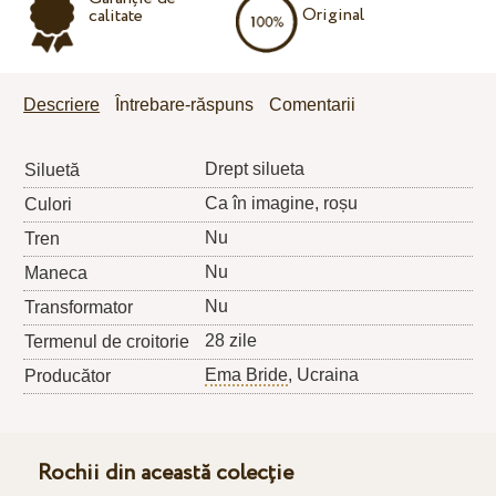
Original
calitate
Descriere
Întrebare-răspuns
Comentarii
Drept silueta
Siluetă
Ca în imagine, roșu
Culori
Nu
Tren
Nu
Maneca
Nu
Transformator
28 zile
Termenul de croitorie
Ema Bride
, Ucraina
Producător
Rochii din această colecție