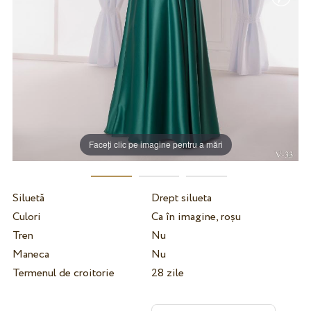
Faceți clic pe imagine pentru a mări
Siluetă
Drept silueta
Culori
Ca în imagine, roșu
Tren
Nu
Maneca
Nu
Termenul de croitorie
28 zile