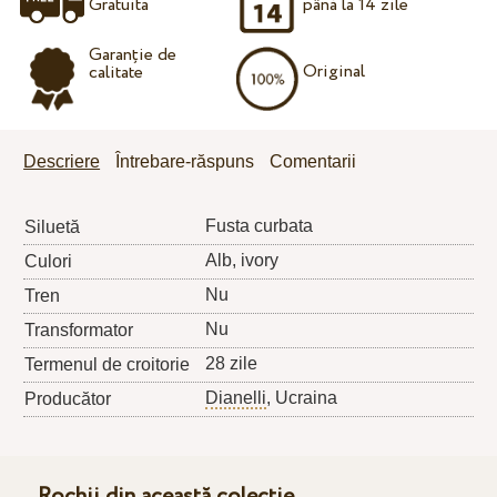
Gratuita
până la 14 zile
Garanție de
Original
calitate
Descriere
Întrebare-răspuns
Comentarii
Fusta curbata
Siluetă
Alb, ivory
Culori
Nu
Tren
Nu
Transformator
28 zile
Termenul de croitorie
Dianelli
, Ucraina
Producător
Rochii din această colecție