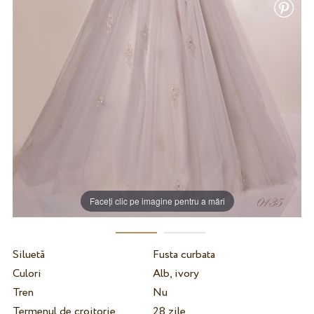
Faceți clic pe imagine pentru a mări
Siluetă
Fusta curbata
Culori
Alb, ivory
Tren
Nu
Termenul de croitorie
28 zile