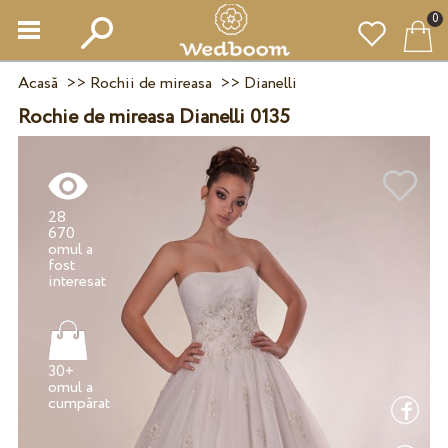
0
Acasă
>>
Rochii de mireasa
>>
Dianelli
Rochie de mireasa Dianelli 0135
28
670
omul a
fost
30+
omul a