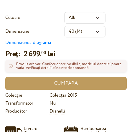
Culoare
Dimensiune
Dimensiunea diagramă
Preț:
2 699.
lei
00
Produs arhivat. Confecționare posibilă, modelul dantelei poate
varia. Verificați detaliile înainte de comandă.
Colecție
Colecția 2015
Transformator
Nu
Producător
Dianelli
Livrare
Rambursarea