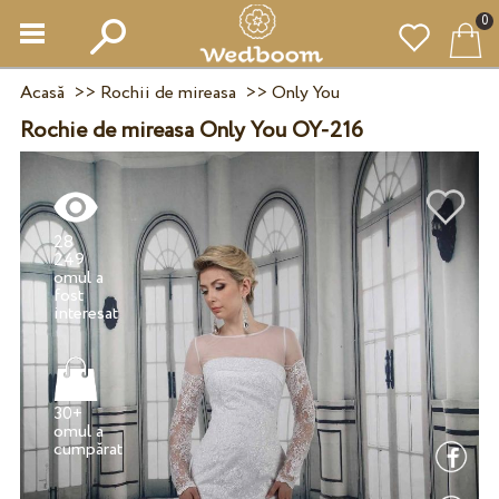
0
Acasă
>>
Rochii de mireasa
>>
Only You
Rochie de mireasa Only You OY-216
28
249
omul a
fost
30+
omul a