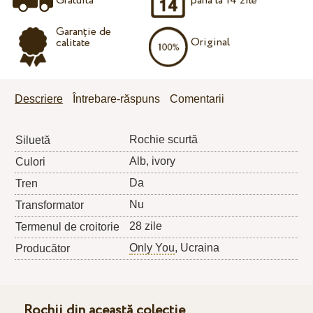
Gratuita
până la 14 zile
Garanție de
Original
calitate
Descriere
Întrebare-răspuns
Comentarii
Rochie scurtă
Siluetă
Alb, ivory
Culori
Da
Tren
Nu
Transformator
28 zile
Termenul de croitorie
Only You
, Ucraina
Producător
Rochii din această colecție