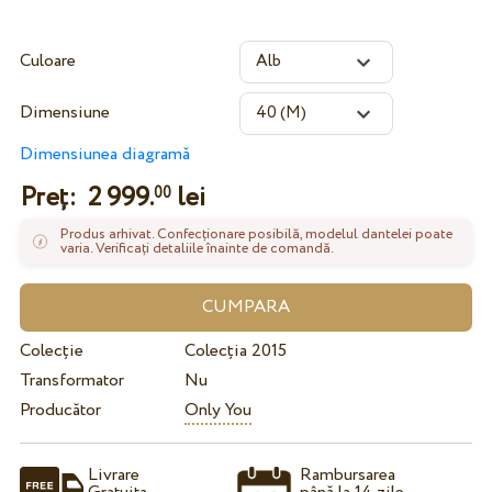
Culoare
Dimensiune
Dimensiunea diagramă
Preț:
2 999.
lei
00
Produs arhivat. Confecționare posibilă, modelul dantelei poate
varia. Verificați detaliile înainte de comandă.
Colecție
Colecția 2015
Transformator
Nu
Producător
Only You
Livrare
Rambursarea