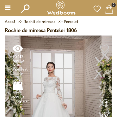
0
Acasă
>>
Rochii de mireasa
>>
Pentelei
Rochie de mireasa Pentelei 1806
50 112
omul a
fost
30+
omul a