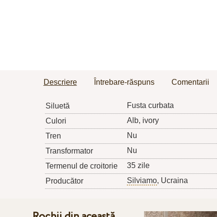
Descriere
Întrebare-răspuns
Comentarii
Fusta curbata
Siluetă
Alb, ivory
Culori
Nu
Tren
Nu
Transformator
35 zile
Termenul de croitorie
Silviamo
, Ucraina
Producător
Rochii din această