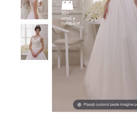
30+
omul a
Plasați cursorul peste imagine p