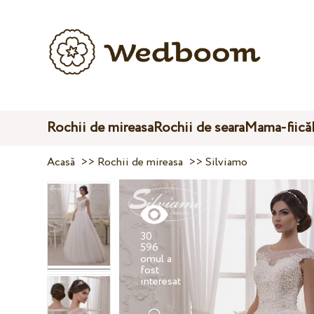
Rochii de mireasa
Rochii de seara
Mama-fiică
Acasă
>>
Rochii de mireasa
>>
Silviamo
30
596
omul a
fost