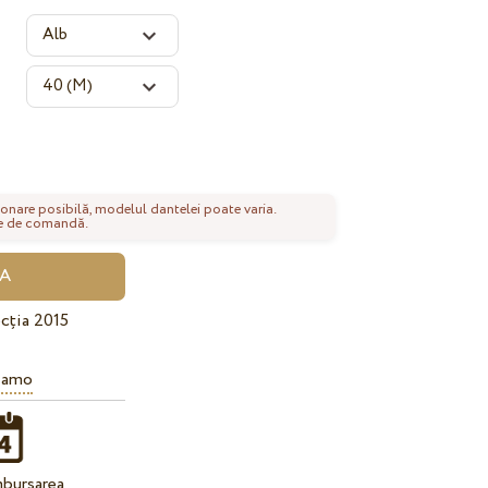
onare posibilă, modelul dantelei poate varia.
nte de comandă.
cția 2015
iamo
bursarea