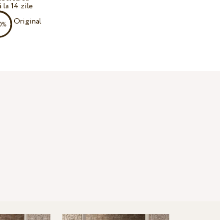
 la 14 zile
Original