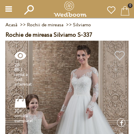
0
Acasă
>>
Rochii de mireasa
>>
Silviamo
Rochie de mireasa Silviamo S-337
28
683
omul a
fost
30+
omul a