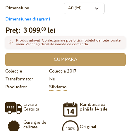
Dimensiune
Dimensiunea diagramă
Preț:
3 099.
lei
00
Produs arhivat. Confecționare posibilă, modelul dantelei poate
varia. Verificați detaliile înainte de comandă.
Colecție
Colecția 2017
Transformator
Nu
Producător
Silviamo
Livrare
Rambursarea
Gratuita
până la 14 zile
Garanție de
Original
calitate