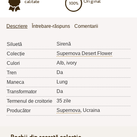
Original
calitate
Descriere
Întrebare-răspuns
Comentarii
Sirenă
Siluetă
Supernova Desert Flower
Colecție
Alb, ivory
Culori
Da
Tren
Lung
Maneca
Da
Transformator
35 zile
Termenul de croitorie
Supernova
, Ucraina
Producător