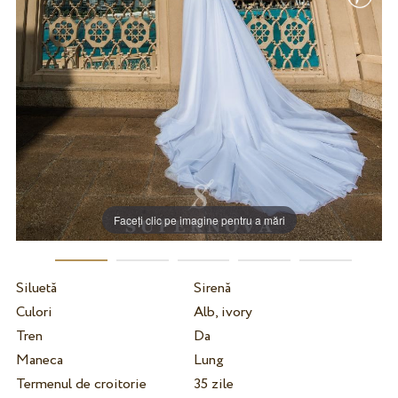
Faceți clic pe imagine pentru a mări
Siluetă
Sirenă
Culori
Alb, ivory
Tren
Da
Maneca
Lung
Termenul de croitorie
35 zile