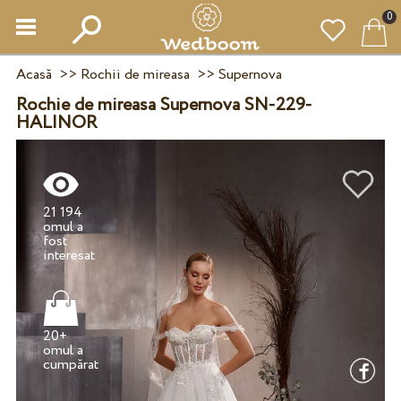
0
Acasă
>>
Rochii de mireasa
>>
Supernova
Rochie de mireasa Supernova SN-229-
HALINOR
21 194
omul a
fost
20+
omul a