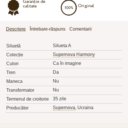
Garanție de
Original
calitate
Descriere
Întrebare-răspuns
Comentarii
Silueta A
Siluetă
Supernova Harmony
Colecție
Ca în imagine
Culori
Da
Tren
Nu
Maneca
Nu
Transformator
35 zile
Termenul de croitorie
Supernova
, Ucraina
Producător