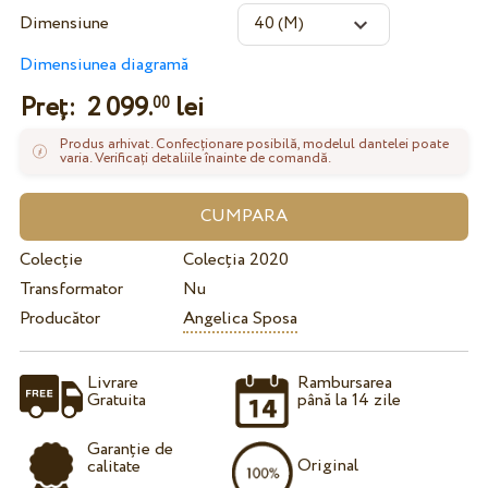
Dimensiune
Dimensiunea diagramă
Preț:
2 099.
lei
00
Produs arhivat. Confecționare posibilă, modelul dantelei poate
varia. Verificați detaliile înainte de comandă.
Colecție
Colecția 2020
Transformator
Nu
Producător
Angelica Sposa
Livrare
Rambursarea
Gratuita
până la 14 zile
Garanție de
Original
calitate