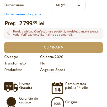
Dimensiune
Dimensiunea diagramă
Preț:
2 799.
lei
00
Produs arhivat. Confecționare posibilă, modelul dantelei poate
varia. Verificați detaliile înainte de comandă.
Colecție
Colecția 2020
Transformator
Nu
Producător
Angelica Sposa
Livrare
Rambursarea
Gratuita
până la 14 zile
Garanție de
Original
calitate