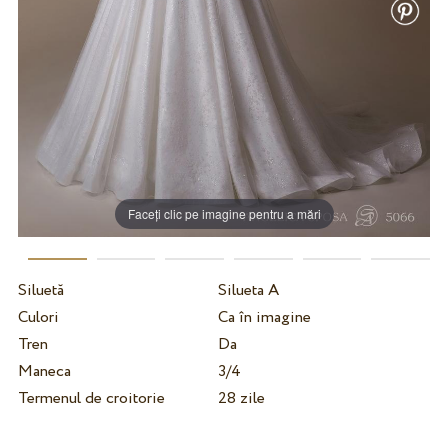
Faceți clic pe imagine pentru a mări
Siluetă
Silueta A
Culori
Ca în imagine
Tren
Da
Maneca
3/4
Termenul de croitorie
28 zile