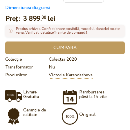
Dimensiunea diagramă
Preț:
3 899.
lei
00
Produs arhivat. Confecționare posibilă, modelul dantelei poate
varia. Verificați detaliile înainte de comandă.
Colecție
Colecția 2020
Transformator
Nu
Producător
Victoria Karandasheva
Livrare
Rambursarea
Gratuita
până la 14 zile
Garanție de
Original
calitate