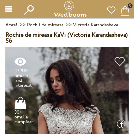
0
Acasă
>>
Rochii de mireasa
>>
Victoria Karandasheva
Rochie de mireasa KaVi (Victoria Karandasheva)
56
37 919
omul a
fost
30+
omul a