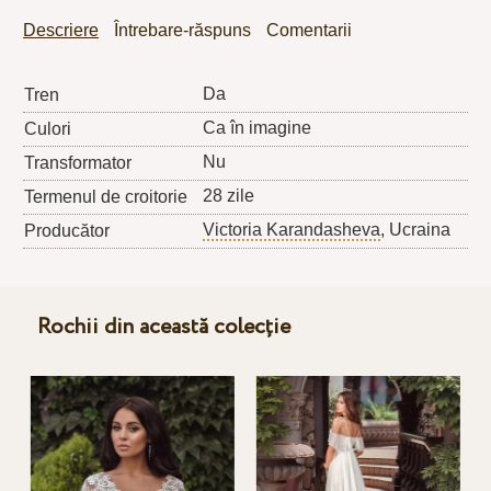
Descriere
Întrebare-răspuns
Comentarii
Da
Tren
Ca în imagine
Culori
Nu
Transformator
28 zile
Termenul de croitorie
Victoria Karandasheva
, Ucraina
Producător
Rochii din această colecție