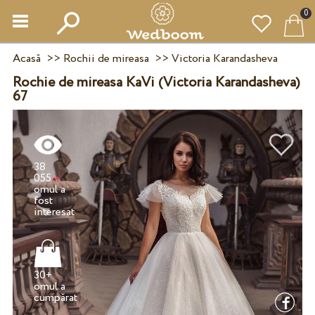
0
Acasă
>>
Rochii de mireasa
>>
Victoria Karandasheva
Rochie de mireasa KaVi (Victoria Karandasheva)
67
38
055
omul a
fost
30+
omul a