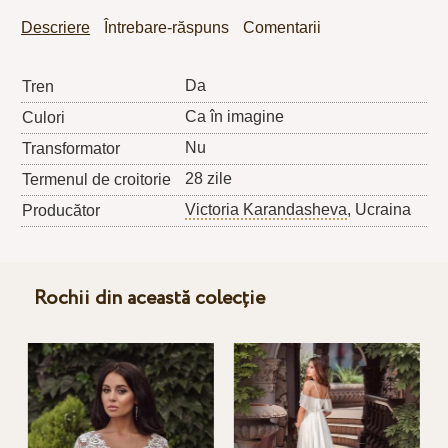
Descriere
Întrebare-răspuns
Comentarii
Da
Tren
Ca în imagine
Culori
Nu
Transformator
28 zile
Termenul de croitorie
Victoria Karandasheva
, Ucraina
Producător
Rochii din această colecție