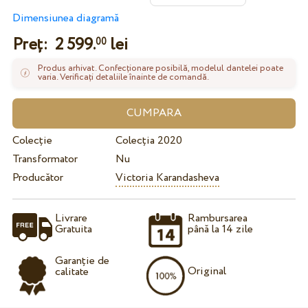
Dimensiunea diagramă
Preț:
2 599.
lei
00
Produs arhivat. Confecționare posibilă, modelul dantelei poate
varia. Verificați detaliile înainte de comandă.
Colecție
Colecția 2020
Transformator
Nu
Producător
Victoria Karandasheva
Livrare
Rambursarea
Gratuita
până la 14 zile
Garanție de
Original
calitate