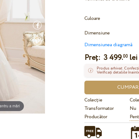
Culoare
Dimensiune
Dimensiunea diagramă
Preț:
3 499.
lei
00
Produs arhivat. Confecți
Verificați detaliile înai
Colecție
Cole
entru a mări
Transformator
Nu
Producător
Pent