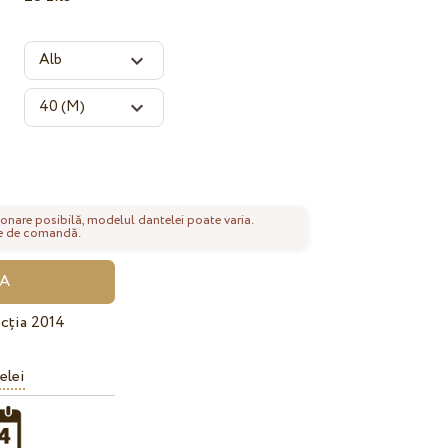
onare posibilă, modelul dantelei poate varia.
nte de comandă.
cția 2014
elei