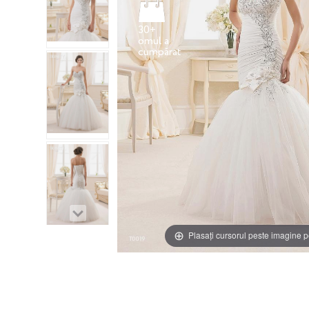
30+
omul a
Plasați cursorul peste imagine p