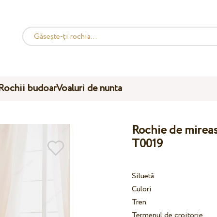
Rochii budoar
Voaluri de nunta
Rochie de mireas
T0019
Siluetă
Culori
Tren
Termenul de croitorie