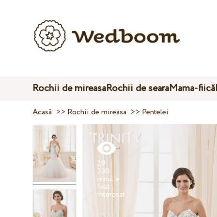
Rochii de mireasa
Rochii de seara
Mama-fiică
Acasă
>>
Rochii de mireasa
>>
Pentelei
29
230
omul a
fost