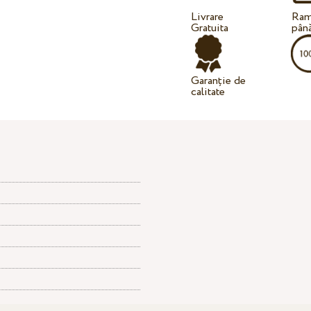
Livrare
Ram
Gratuita
până
Garanție de
calitate