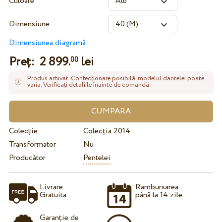
Culoare
Dimensiune
Dimensiunea diagramă
Preț:
2 899.
lei
00
Produs arhivat. Confecționare posibilă, modelul dantelei poate
varia. Verificați detaliile înainte de comandă.
Colecție
Colecția 2014
Transformator
Nu
Producător
Pentelei
Livrare
Rambursarea
Gratuita
până la 14 zile
Garanție de