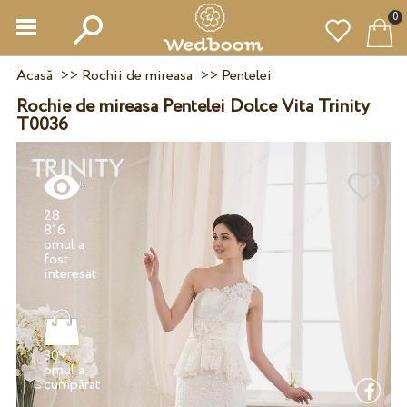
0
Acasă
>>
Rochii de mireasa
>>
Pentelei
Rochie de mireasa Pentelei Dolce Vita Trinity
T0036
28
816
omul a
fost
30+
omul a