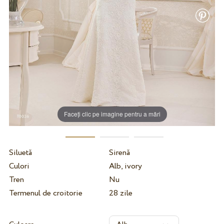
Faceți clic pe imagine pentru a mări
Siluetă
Sirenă
Culori
Alb, ivory
Tren
Nu
Termenul de croitorie
28 zile