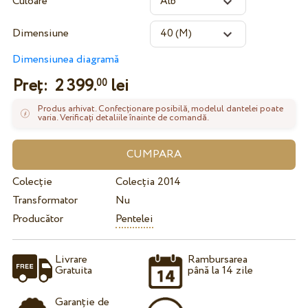
Culoare
Dimensiune
Dimensiunea diagramă
Preț:
2 399.
lei
00
Produs arhivat. Confecționare posibilă, modelul dantelei poate
varia. Verificați detaliile înainte de comandă.
Colecție
Colecția 2014
Transformator
Nu
Producător
Pentelei
Livrare
Rambursarea
Gratuita
până la 14 zile
Garanție de