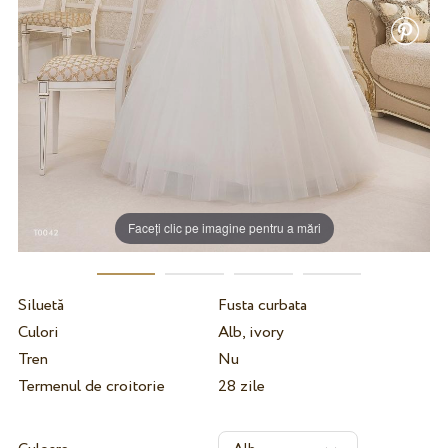
Faceți clic pe imagine pentru a mări
Siluetă
Fusta curbata
Culori
Alb, ivory
Tren
Nu
Termenul de croitorie
28 zile