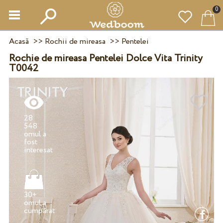
0
Acasă
>>
Rochii de mireasa
>>
Pentelei
Rochie de mireasa Pentelei Dolce Vita Trinity
T0042
28
548
omul a
fost
30+
omul a