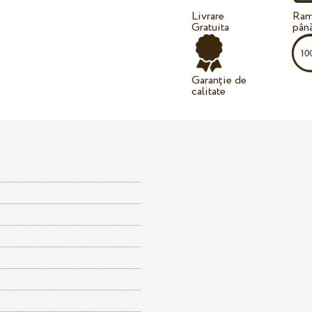
Livrare
Ram
Gratuita
până
Garanție de
calitate