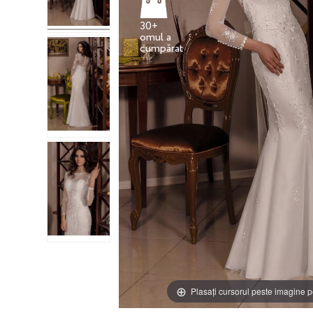
30+
omul a
Plasați cursorul peste imagine p