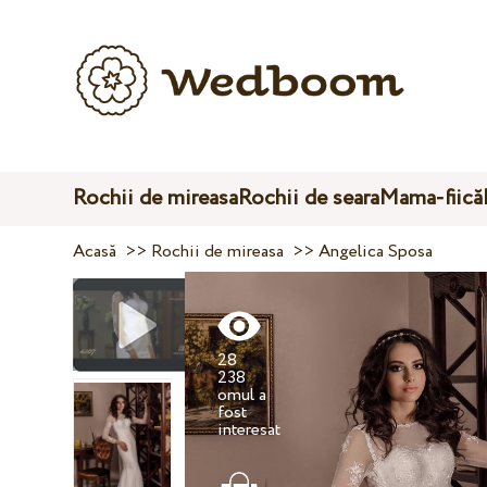
Rochii de mireasa
Rochii de seara
Mama-fiică
Acasă
>>
Rochii de mireasa
>>
Angelica Sposa
28
238
omul a
fost