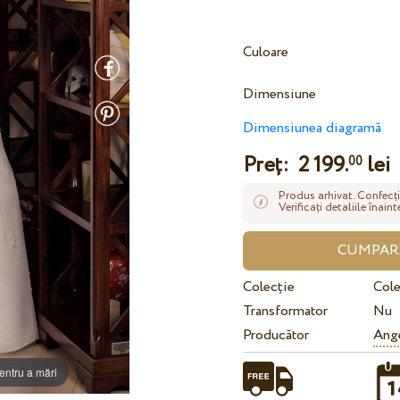
Culoare
Dimensiune
Dimensiunea diagramă
Preț:
2 199.
lei
00
Produs arhivat. Confecți
Verificați detaliile înai
Colecție
Cole
Transformator
Nu
Producător
Ange
entru a mări