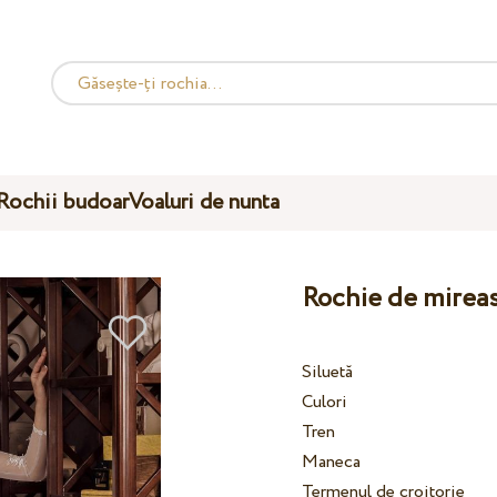
Rochii budoar
Voaluri de nunta
Rochie de mirea
Siluetă
Culori
Tren
Maneca
Termenul de croitorie