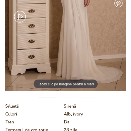
Faceți clic pe imagine pentru a mări
Siluetă
Sirenă
Culori
Alb, ivory
Tren
Da
Termenul de croitorie
28 zile