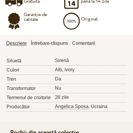
Gratuita
până la 14 zile
Garanție de
Original
calitate
Descriere
Întrebare-răspuns
Comentarii
Sirenă
Siluetă
Alb, ivory
Culori
Da
Tren
Nu
Transformator
28 zile
Termenul de croitorie
Angelica Sposa
, Ucraina
Producător
Rochii din această colecție