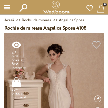
0
Acasă
>>
Rochii de mireasa
>>
Angelica Sposa
Rochie de mireasa Angelica Sposa 4108
29
678
omul a
fost
30+
omul a