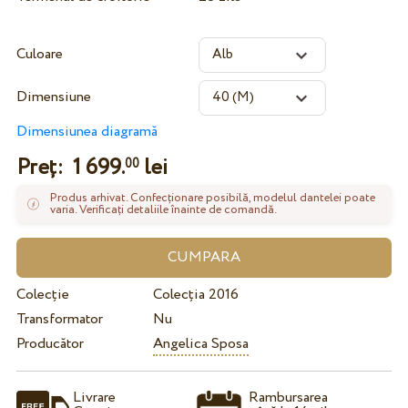
Culoare
Dimensiune
Dimensiunea diagramă
Preț:
1 699.
lei
00
Produs arhivat. Confecționare posibilă, modelul dantelei poate
varia. Verificați detaliile înainte de comandă.
Colecție
Colecția 2016
Transformator
Nu
Producător
Angelica Sposa
Livrare
Rambursarea