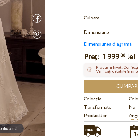
Culoare
Dimensiune
Dimensiunea diagramă
Preț:
1 999.
lei
00
Produs arhivat. Confecți
Verificați detaliile înai
Colecție
Cole
Transformator
Nu
Producător
Ange
entru a mări