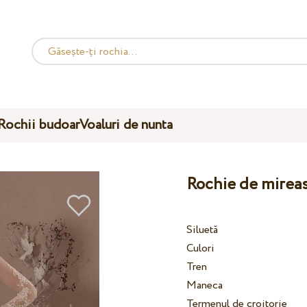
Rochii budoar
Voaluri de nunta
Rochie de mireas
Siluetă
Culori
Tren
Maneca
Termenul de croitorie