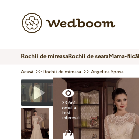
Rochii de mireasa
Rochii de seara
Mama-fiică
Acasă
>>
Rochii de mireasa
>>
Angelica Sposa
33 661
omul a
fost