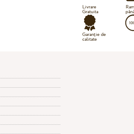
Livrare
Ram
Gratuita
până
Garanție de
calitate