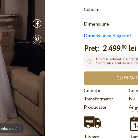
Culoare
Dimensiune
Dimensiunea diagramă
Preț:
2 499.
lei
00
Produs arhivat. Confecți
Verificați detaliile înai
Colecție
Cole
Transformator
Nu
Producător
Ange
entru a mări
Livrare
Ram