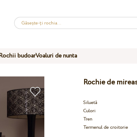
Rochii budoar
Voaluri de nunta
Rochie de mirea
Siluetă
Culori
Tren
Termenul de croitorie