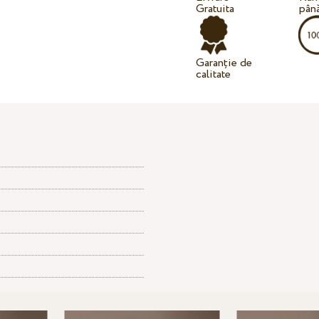
Gratuita
până
Garanție de
calitate