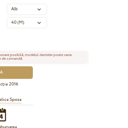
onare posibilă, modelul dantelei poate varia.
nte de comandă.
cția 2016
lica Sposa
bursarea