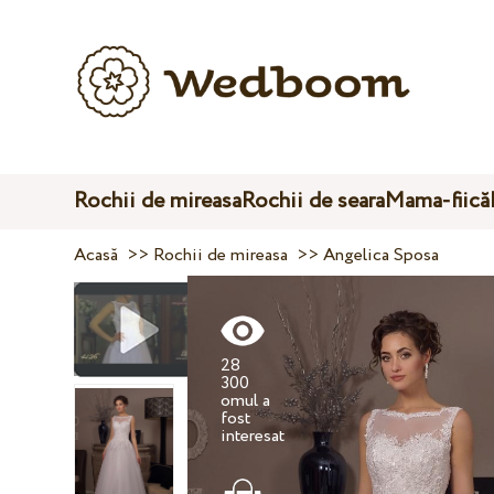
Rochii de mireasa
Rochii de seara
Mama-fiică
Acasă
>>
Rochii de mireasa
>>
Angelica Sposa
28
300
omul a
fost