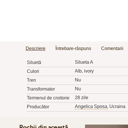
Descriere
Întrebare-răspuns
Comentarii
Silueta A
Siluetă
Alb, ivory
Culori
Nu
Tren
Nu
Transformator
28 zile
Termenul de croitorie
Angelica Sposa
, Ucraina
Producător
Rochii din această