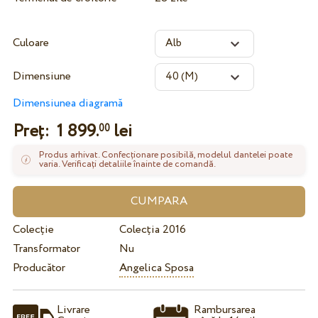
Culoare
Dimensiune
Dimensiunea diagramă
Preț:
1 899.
lei
00
Produs arhivat. Confecționare posibilă, modelul dantelei poate
varia. Verificați detaliile înainte de comandă.
Colecție
Colecția 2016
Transformator
Nu
Producător
Angelica Sposa
Livrare
Rambursarea