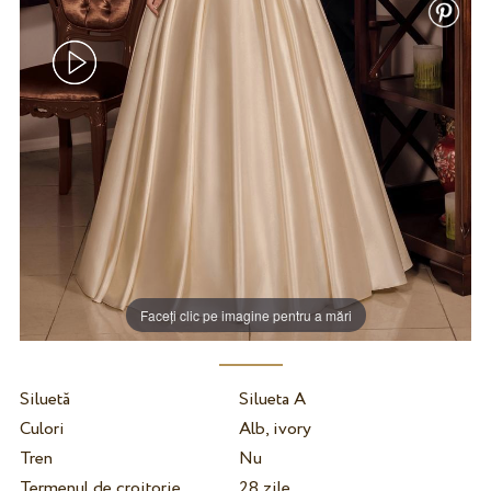
Faceți clic pe imagine pentru a mări
Siluetă
Silueta A
Culori
Alb, ivory
Tren
Nu
Termenul de croitorie
28 zile