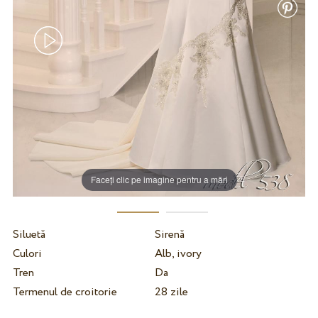
Faceți clic pe imagine pentru a mări
Siluetă
Sirenă
Culori
Alb, ivory
Tren
Da
Termenul de croitorie
28 zile