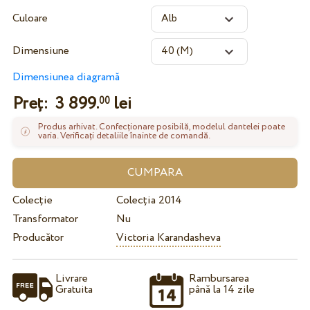
Culoare
Dimensiune
Dimensiunea diagramă
Preț:
3 899.
lei
00
Produs arhivat. Confecționare posibilă, modelul dantelei poate
varia. Verificați detaliile înainte de comandă.
Colecție
Colecția 2014
Transformator
Nu
Producător
Victoria Karandasheva
Livrare
Rambursarea
Gratuita
până la 14 zile