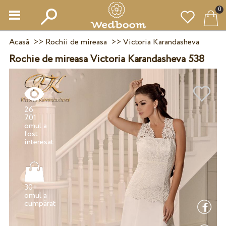
0
Acasă
>>
Rochii de mireasa
>>
Victoria Karandasheva
Rochie de mireasa Victoria Karandasheva 538
26
701
omul a
fost
30+
omul a