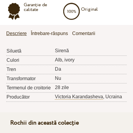
Garanție de
Original
calitate
Descriere
Întrebare-răspuns
Comentarii
Sirenă
Siluetă
Alb, ivory
Culori
Da
Tren
Nu
Transformator
28 zile
Termenul de croitorie
Victoria Karandasheva
, Ucraina
Producător
Rochii din această colecție