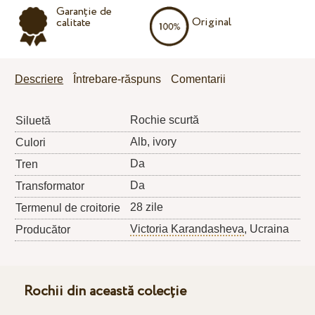
Garanție de
Original
calitate
Descriere
Întrebare-răspuns
Comentarii
Rochie scurtă
Siluetă
Alb, ivory
Culori
Da
Tren
Da
Transformator
28 zile
Termenul de croitorie
Victoria Karandasheva
, Ucraina
Producător
Rochii din această colecție