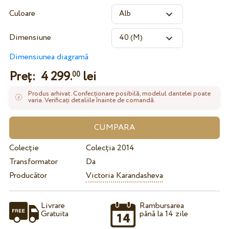
Culoare
Dimensiune
Dimensiunea diagramă
Preț:
4 299.
lei
00
Produs arhivat. Confecționare posibilă, modelul dantelei poate
varia. Verificați detaliile înainte de comandă.
Colecție
Colecția 2014
Transformator
Da
Producător
Victoria Karandasheva
Livrare
Rambursarea
Gratuita
până la 14 zile