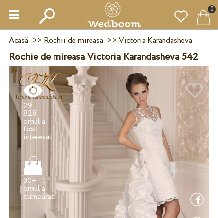
0
Acasă
>>
Rochii de mireasa
>>
Victoria Karandasheva
Rochie de mireasa Victoria Karandasheva 542
29
828
omul a
fost
30+
omul a