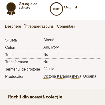
Garanție de
Original
calitate
Descriere
Întrebare-răspuns
Comentarii
Sirenă
Siluetă
Alb, ivory
Culori
Nu
Tren
Nu
Transformator
28 zile
Termenul de croitorie
Victoria Karandasheva
, Ucraina
Producător
Rochii din această colecție