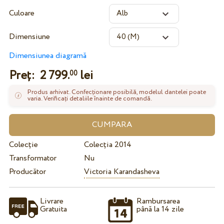
Culoare
Dimensiune
Dimensiunea diagramă
Preț:
2 799.
lei
00
Produs arhivat. Confecționare posibilă, modelul dantelei poate
varia. Verificați detaliile înainte de comandă.
Colecție
Colecția 2014
Transformator
Nu
Producător
Victoria Karandasheva
Livrare
Rambursarea
Gratuita
până la 14 zile