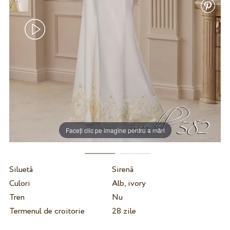
Faceți clic pe imagine pentru a mări
Siluetă
Sirenă
Culori
Alb, ivory
Tren
Nu
Termenul de croitorie
28 zile