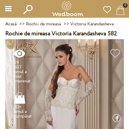
0
Acasă
>>
Rochii de mireasa
>>
Victoria Karandasheva
Rochie de mireasa Victoria Karandasheva 582
29
607
omul a
fost
30+
omul a