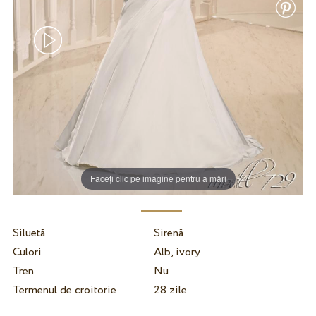
Faceți clic pe imagine pentru a mări
Siluetă
Sirenă
Culori
Alb, ivory
Tren
Nu
Termenul de croitorie
28 zile