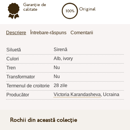
Garanție de
Original
calitate
Descriere
Întrebare-răspuns
Comentarii
Sirenă
Siluetă
Alb, ivory
Culori
Nu
Tren
Nu
Transformator
28 zile
Termenul de croitorie
Victoria Karandasheva
, Ucraina
Producător
Rochii din această colecție