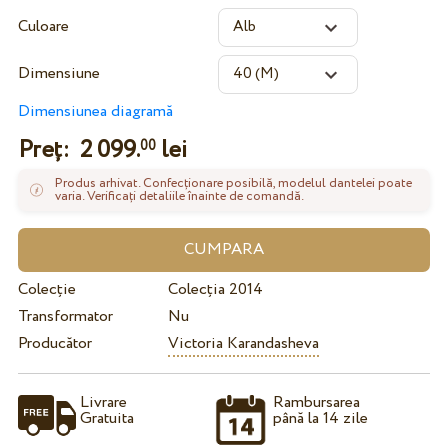
Culoare
Dimensiune
Dimensiunea diagramă
Preț:
2 099.
lei
00
Produs arhivat. Confecționare posibilă, modelul dantelei poate
varia. Verificați detaliile înainte de comandă.
Colecție
Colecția 2014
Transformator
Nu
Producător
Victoria Karandasheva
Livrare
Rambursarea
Gratuita
până la 14 zile