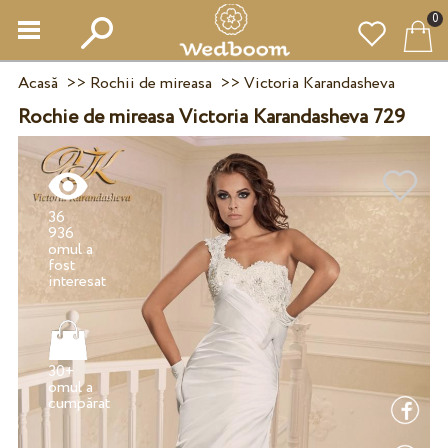
0
Acasă
>>
Rochii de mireasa
>>
Victoria Karandasheva
Rochie de mireasa Victoria Karandasheva 729
36
936
omul a
fost
30+
omul a