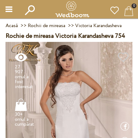
0
Acasă
>>
Rochii de mireasa
>>
Victoria Karandasheva
Rochie de mireasa Victoria Karandasheva 754
27
907
omul a
fost
30+
omul a