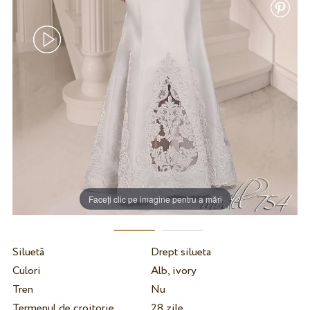
Faceți clic pe imagine pentru a mări
Siluetă
Drept silueta
Culori
Alb, ivory
Tren
Nu
Termenul de croitorie
28 zile