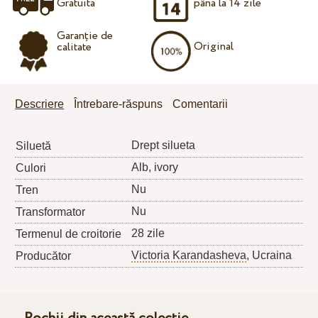
Gratuita
până la 14 zile
Garanție de
Original
calitate
Descriere
Întrebare-răspuns
Comentarii
Drept silueta
Siluetă
Alb, ivory
Culori
Nu
Tren
Nu
Transformator
28 zile
Termenul de croitorie
Victoria Karandasheva
, Ucraina
Producător