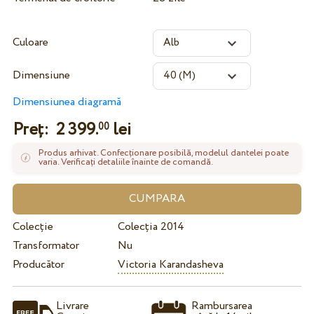
Culoare
Dimensiune
Dimensiunea diagramă
Preț:
2 399.
lei
00
Produs arhivat. Confecționare posibilă, modelul dantelei poate
varia. Verificați detaliile înainte de comandă.
Colecție
Colecția 2014
Transformator
Nu
Producător
Victoria Karandasheva
Livrare
Rambursarea