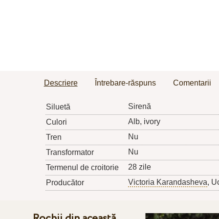
Descriere
Întrebare-răspuns
Comentarii
Sirenă
Siluetă
Alb, ivory
Culori
Nu
Tren
Nu
Transformator
28 zile
Termenul de croitorie
Victoria Karandasheva
, U
Producător
Rochii din această