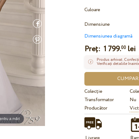
Culoare
Dimensiune
Dimensiunea diagramă
Preț:
1 799.
lei
00
Produs arhivat. Confecți
Verificați detaliile înai
Colecție
Cole
Transformator
Nu
Producător
Vict
entru a mări
Livrare
Ram