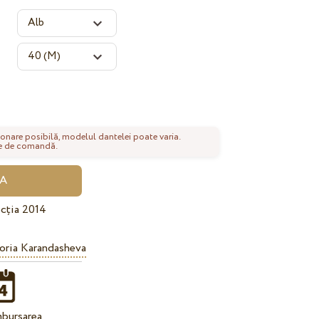
onare posibilă, modelul dantelei poate varia.
nte de comandă.
cția 2014
oria Karandasheva
bursarea