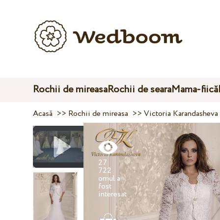
Rochii de mireasa
Rochii de seara
Mama-fiică
Acasă
>>
Rochii de mireasa
>>
Victoria Karandasheva
27
722
omul a
fost