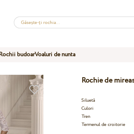
Rochii budoar
Voaluri de nunta
Rochie de mirea
Siluetă
Culori
Tren
Termenul de croitorie