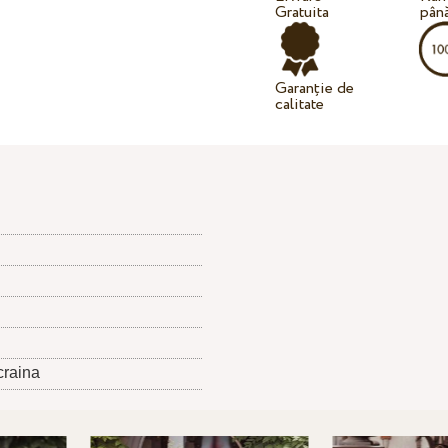
Gratuita
până
Garanție de
calitate
craina