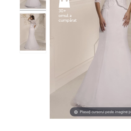
30+
omul a
Plasați cursorul peste imagine p