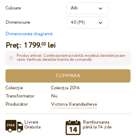
Culoare
Dimensiune
Dimensiunea diagramă
Preț:
1 799.
lei
00
Produs arhivat. Confecționare posibilă, modelul dantelei poate
varia. Verificați detaliile înainte de comandă.
Colecție
Colecția 2014
Transformator
Nu
Producător
Victoria Karandasheva
Livrare
Rambursarea
Gratuita
până la 14 zile