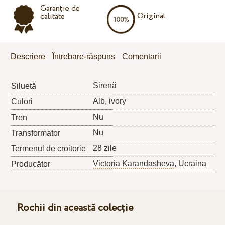
Garanție de
Original
calitate
Descriere
Întrebare-răspuns
Comentarii
Sirenă
Siluetă
Alb, ivory
Culori
Nu
Tren
Nu
Transformator
28 zile
Termenul de croitorie
Victoria Karandasheva
, Ucraina
Producător
Rochii din această colecție