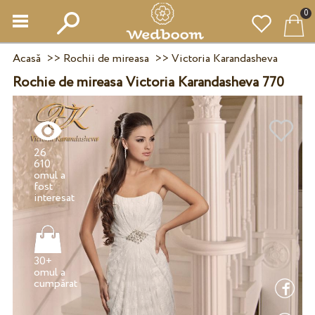
0
Acasă
>>
Rochii de mireasa
>>
Victoria Karandasheva
Rochie de mireasa Victoria Karandasheva 770
26
610
omul a
fost
30+
omul a