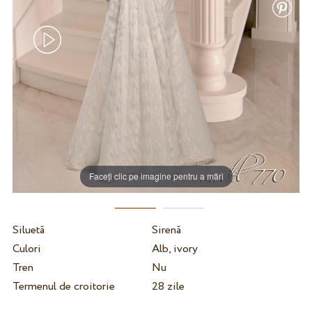
Faceți clic pe imagine pentru a mări
Siluetă
Sirenă
Culori
Alb, ivory
Tren
Nu
Termenul de croitorie
28 zile