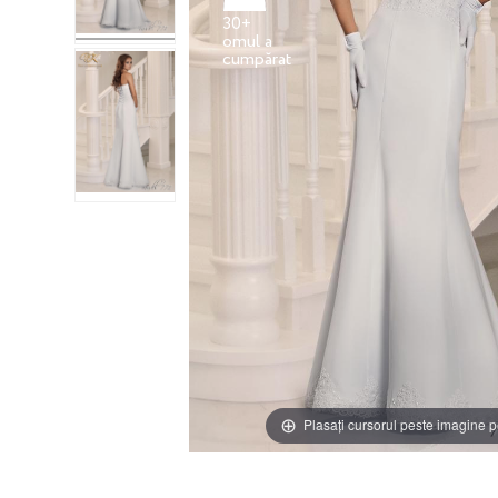
30+
omul a
Plasați cursorul peste imagine p