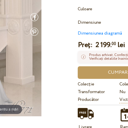
Culoare
Dimensiune
Dimensiunea diagramă
Preț:
2 199.
lei
00
Produs arhivat. Confecți
Verificați detaliile înai
Colecție
Cole
Transformator
Nu
Producător
Vict
entru a mări
Livrare
Ram