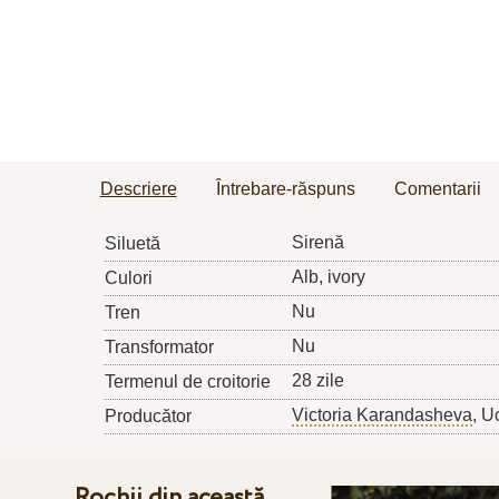
Descriere
Întrebare-răspuns
Comentarii
Sirenă
Siluetă
Alb, ivory
Culori
Nu
Tren
Nu
Transformator
28 zile
Termenul de croitorie
Victoria Karandasheva
, U
Producător
Rochii din această