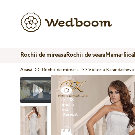
Rochii de mireasa
Rochii de seara
Mama-fiică
Acasă
>>
Rochii de mireasa
>>
Victoria Karandasheva
27 138
omul a
fost