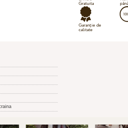
Gratuita
până
Garanție de
calitate
craina