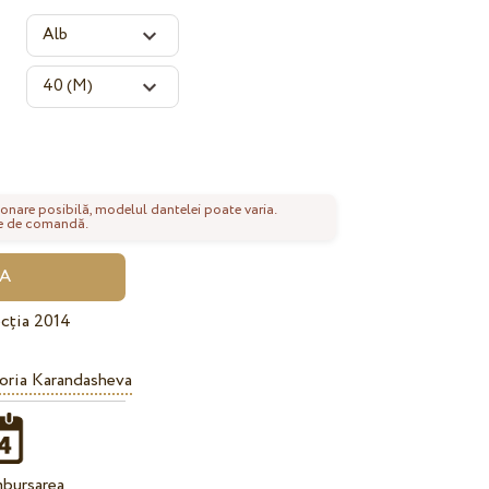
onare posibilă, modelul dantelei poate varia.
nte de comandă.
cția 2014
oria Karandasheva
bursarea