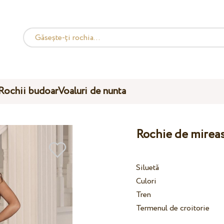
Rochii budoar
Voaluri de nunta
Rochie de mireas
Siluetă
Culori
Tren
Termenul de croitorie