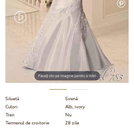
Faceți clic pe imagine pentru a mări
Siluetă
Sirenă
Culori
Alb, ivory
Tren
Nu
Termenul de croitorie
28 zile