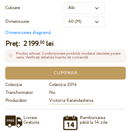
Culoare
Dimensiune
Dimensiunea diagramă
Preț:
2 199.
lei
00
Produs arhivat. Confecționare posibilă, modelul dantelei poate
varia. Verificați detaliile înainte de comandă.
Colecție
Colecția 2014
Transformator
Nu
Producător
Victoria Karandasheva
Livrare
Rambursarea
Gratuita
până la 14 zile