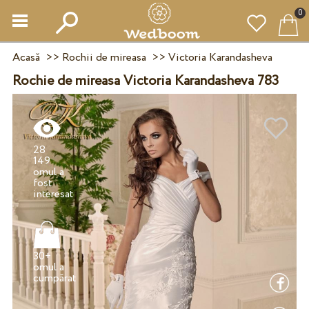
0
Acasă
>>
Rochii de mireasa
>>
Victoria Karandasheva
Rochie de mireasa Victoria Karandasheva 783
28
149
omul a
fost
30+
omul a