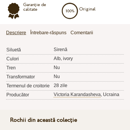
Garanție de
Original
calitate
Descriere
Întrebare-răspuns
Comentarii
Sirenă
Siluetă
Alb, ivory
Culori
Nu
Tren
Nu
Transformator
28 zile
Termenul de croitorie
Victoria Karandasheva
, Ucraina
Producător
Rochii din această colecție