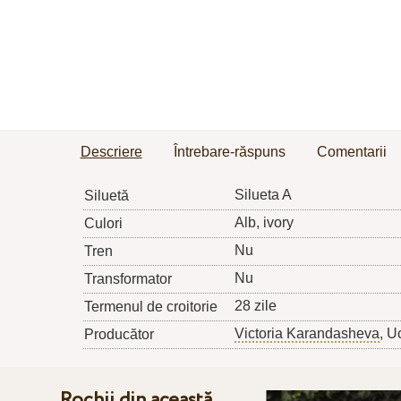
Descriere
Întrebare-răspuns
Comentarii
Silueta A
Siluetă
Alb, ivory
Culori
Nu
Tren
Nu
Transformator
28 zile
Termenul de croitorie
Victoria Karandasheva
, U
Producător
Rochii din această