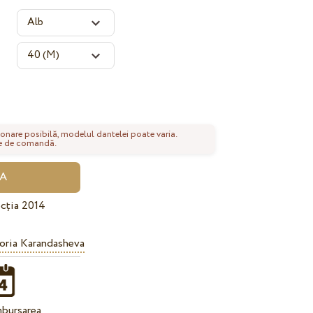
onare posibilă, modelul dantelei poate varia.
nte de comandă.
cția 2014
oria Karandasheva
bursarea