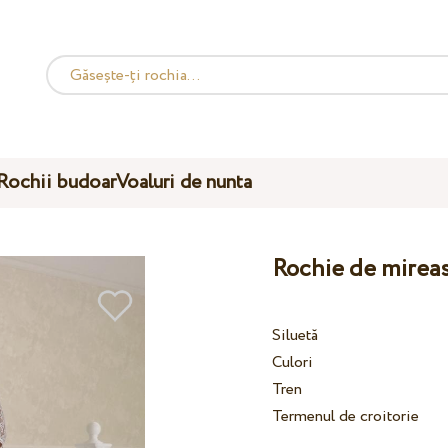
Rochii budoar
Voaluri de nunta
Rochie de mirea
Siluetă
Culori
Tren
Termenul de croitorie