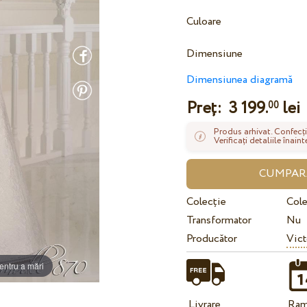
Culoare
Dimensiune
Dimensiunea diagramă
Preț:
3 199.
lei
00
Produs arhivat. Confecți
Verificați detaliile înai
Colecție
Cole
Transformator
Nu
Producător
Vict
entru a mări
Livrare
Ram