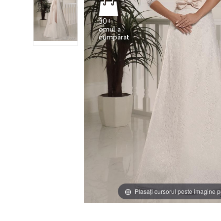
30+
omul a
Plasați cursorul peste imagine p