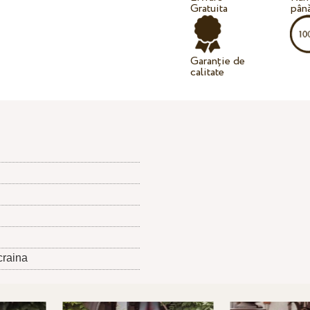
Gratuita
până
Garanție de
calitate
craina