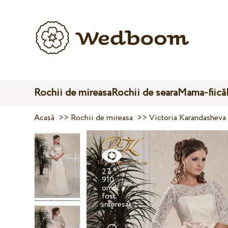
Rochii de mireasa
Rochii de seara
Mama-fiică
Acasă
>>
Rochii de mireasa
>>
Victoria Karandasheva
27
910
omul a
fost