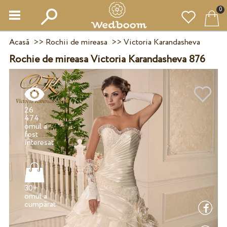
0
Acasă
>>
Rochii de mireasa
>>
Victoria Karandasheva
Rochie de mireasa Victoria Karandasheva 876
26
474
omul a
fost
30+
omul a