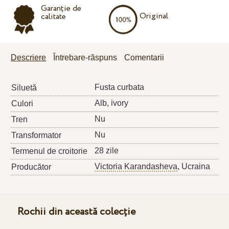
Garanție de
Original
calitate
Descriere
Întrebare-răspuns
Comentarii
Fusta curbata
Siluetă
Alb, ivory
Culori
Nu
Tren
Nu
Transformator
28 zile
Termenul de croitorie
Victoria Karandasheva
, Ucraina
Producător
Rochii din această colecție