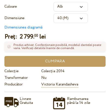
Culoare
Dimensiune
Dimensiunea diagramă
Preț:
2 799.
lei
00
Produs arhivat. Confecționare posibilă, modelul dantelei poate
varia. Verificați detaliile înainte de comandă.
Colecție
Colecția 2014
Transformator
Nu
Producător
Victoria Karandasheva
Livrare
Rambursarea
Gratuita
până la 14 zile