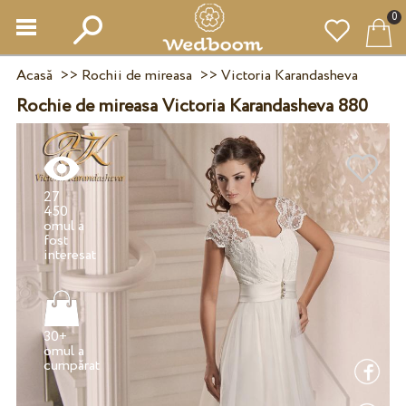
0
Acasă
>>
Rochii de mireasa
>>
Victoria Karandasheva
Rochie de mireasa Victoria Karandasheva 880
27
450
omul a
fost
30+
omul a