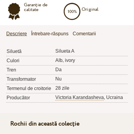
Garanție de
Original
calitate
Descriere
Întrebare-răspuns
Comentarii
Silueta A
Siluetă
Alb, ivory
Culori
Da
Tren
Nu
Transformator
28 zile
Termenul de croitorie
Victoria Karandasheva
, Ucraina
Producător
Rochii din această colecție