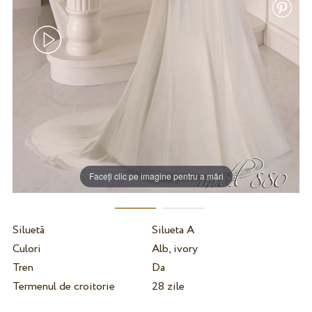
Faceți clic pe imagine pentru a mări
Siluetă
Silueta A
Culori
Alb, ivory
Tren
Da
Termenul de croitorie
28 zile