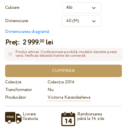
Culoare
Dimensiune
Dimensiunea diagramă
Preț:
2 999.
lei
00
Produs arhivat. Confecționare posibilă, modelul dantelei poate
varia. Verificați detaliile înainte de comandă.
Colecție
Colecția 2014
Transformator
Nu
Producător
Victoria Karandasheva
Livrare
Rambursarea
Gratuita
până la 14 zile